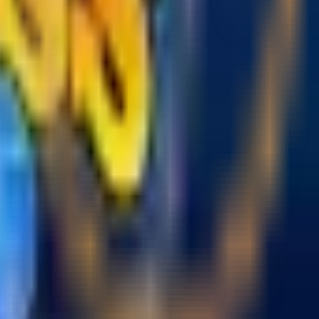
 akun dan data transaksi. Dengan dukungan sistem
ndala. Tim support dapat memberikan panduan
dengan akses cepat, pilihan game beragam, sistem
mudah dipahami, 18TOTO memberikan pengalaman