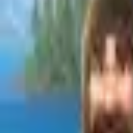
4
/
4
Game
Page
1
of
1
18TOTO Link Slot Gacor S
18TOTO
hadir sebagai platform slot online yang mena
modern, tampilan website yang responsif, serta piliha
sensasional dengan akses cepat dan fitur yang mudah
Sebagai platform hiburan online, 18TOTO dirancan
secara rapi agar pemain dapat menemukan fitur pentin
mudah.
Keunggulan 18TOTO Sebagai Link S