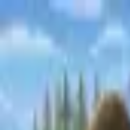
Daftar
Masuk
casino
Cari Permainan
duck hunters
mines+
lightning baccarat
tombstone rip
all stars - world cup 2026
crash game
for you
slot
live casino
4
arcade
fishing
2603
635
104
21
Provider :
All
Clash of Clans Crash Mania SUPER RICH
SUPER RICH
Spaceman
Pragmatic Play
High Flyer
Pragmatic Play
Big Bass Crash
Pragmatic Play