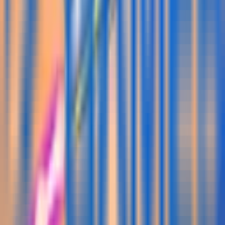
Keamanan dan Kenyamanan
Pengguna
18TOTO memperhatikan kenyamanan pengguna
dengan menyediakan sistem yang mendukung
keamanan akun dan aktivitas transaksi. Perlindungan
data menjadi salah satu bagian penting agar pemain
dapat menggunakan platform dengan lebih tenang.
Sistem Keamanan Berlapis
Setiap aktivitas pengguna di dalam platform
didukung oleh sistem keamanan yang bertujuan
menjaga privasi akun dan data transaksi. Dengan
dukungan sistem yang stabil, pemain dapat
menikmati permainan dan melakukan transaksi
dengan lebih nyaman.