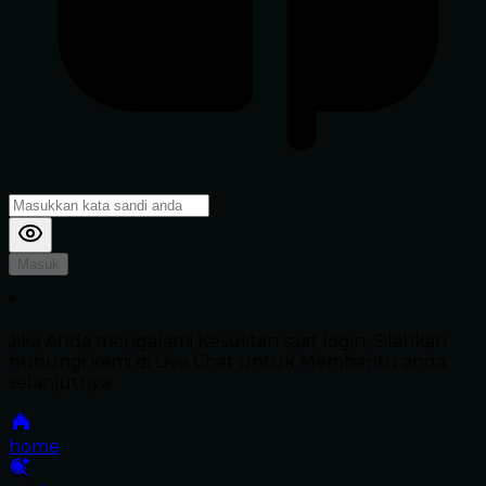
Masuk
*
Jika Anda mengalami Kesulitan saat login, Silahkan
hubungi kami di Live Chat untuk Membantu anda
selanjutnya
home