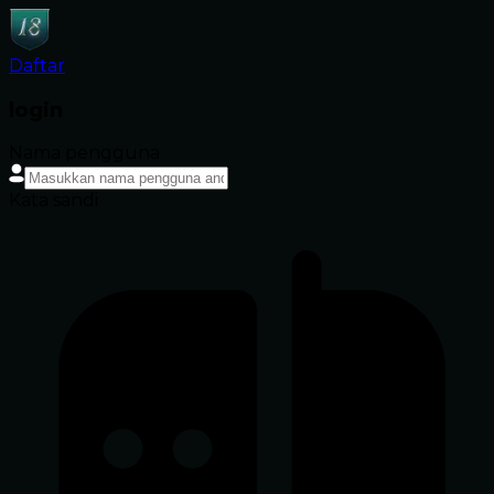
Daftar
login
Nama pengguna
Kata sandi