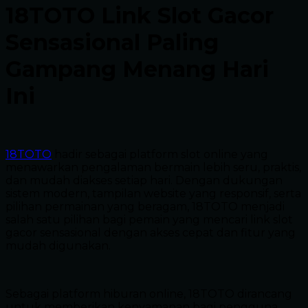
18TOTO Link Slot Gacor
Sensasional Paling
Gampang Menang Hari
Ini
18TOTO
hadir sebagai platform slot online yang
menawarkan pengalaman bermain lebih seru, praktis,
dan mudah diakses setiap hari. Dengan dukungan
sistem modern, tampilan website yang responsif, serta
pilihan permainan yang beragam, 18TOTO menjadi
salah satu pilihan bagi pemain yang mencari link slot
gacor sensasional dengan akses cepat dan fitur yang
mudah digunakan.
Sebagai platform hiburan online, 18TOTO dirancang
untuk memberikan kenyamanan bagi pengguna