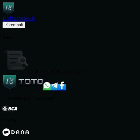
Daftar
Masuk
kembali
Info
Data tidak ditemukan
metode pembayaran
online