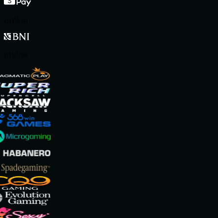
online
online