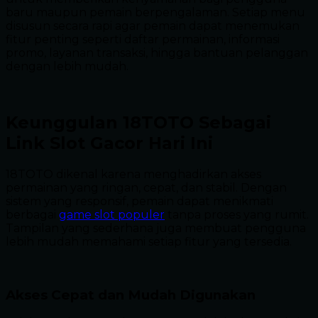
baru maupun pemain berpengalaman. Setiap menu
disusun secara rapi agar pemain dapat menemukan
fitur penting seperti daftar permainan, informasi
promo, layanan transaksi, hingga bantuan pelanggan
dengan lebih mudah.
Keunggulan 18TOTO Sebagai
Link Slot Gacor Hari Ini
18TOTO dikenal karena menghadirkan akses
permainan yang ringan, cepat, dan stabil. Dengan
sistem yang responsif, pemain dapat menikmati
berbagai
game slot populer
tanpa proses yang rumit.
Tampilan yang sederhana juga membuat pengguna
lebih mudah memahami setiap fitur yang tersedia.
Akses Cepat dan Mudah Digunakan