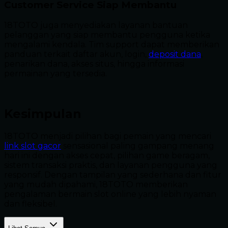
Customer Service Siap Membantu
18TOTO juga menyediakan layanan bantuan
pelanggan yang siap membantu pengguna ketika
mengalami kendala. Tim support dapat memberikan
panduan terkait daftar akun, login,
deposit dana
,
penarikan dana, akses situs, hingga informasi
permainan yang tersedia.
Kesimpulan
18TOTO menjadi pilihan bagi pemain yang mencari
link slot gacor
sensasional paling gampang menang
hari ini dengan akses cepat, pilihan game beragam,
sistem transaksi praktis, dan layanan pengguna yang
responsif. Dengan tampilan yang sederhana dan fitur
yang mudah dipahami, 18TOTO memberikan
pengalaman bermain slot online yang lebih nyaman
dan fleksibel.