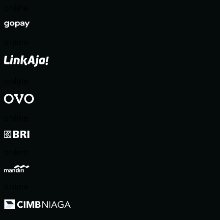
online
online
online
online
online
online