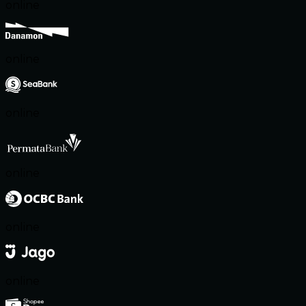
online
online
online
online
online
online