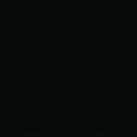
© 2025 Copyright
18TOTO
. All rights reserved.