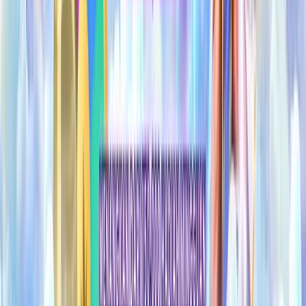
Sebagai platform hiburan online, 18TOTO dirancang
untuk memberikan kenyamanan bagi pengguna
baru maupun pemain berpengalaman. Setiap menu
disusun secara rapi agar pemain dapat menemukan
fitur penting seperti daftar permainan, informasi
promo, layanan transaksi, hingga bantuan pelanggan
dengan lebih mudah.
Keunggulan 18TOTO Sebagai
Link Slot Gacor Hari Ini
18TOTO dikenal karena menghadirkan akses
permainan yang ringan, cepat, dan stabil. Dengan
sistem yang responsif, pemain dapat menikmati
berbagai
game slot populer
tanpa proses yang rumit.
Tampilan yang sederhana juga membuat pengguna
lebih mudah memahami setiap fitur yang tersedia.
Akses Cepat dan Mudah Digunakan