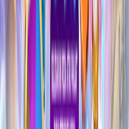
© 2025 Copyright
18TOTO
. All rights reserved.