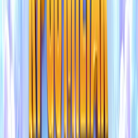
Deposit Cepat dan Fleksibel
18TOTO menyediakan layanan deposit yang
dirancang agar pemain dapat mengisi saldo dengan
lebih mudah. Metode pembayaran yang beragam
membantu pengguna memilih cara transaksi yang
paling sesuai, baik melalui transfer bank, e-wallet,
maupun metode pembayaran lain yang tersedia.
Deposit Pulsa Tanpa Potongan
Salah satu fitur yang banyak dicari adalah layanan
deposit pulsa tanpa potongan
. Dengan metode ini,
pemain dapat melakukan transaksi menggunakan
pulsa secara lebih praktis. Sistem tanpa potongan
membuat nominal transaksi lebih maksimal sesuai
ketentuan yang berlaku.