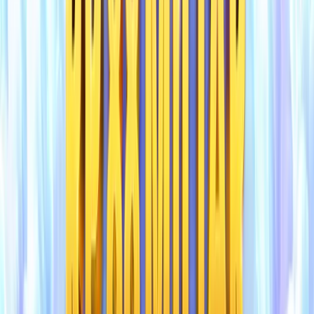
Fitur Bonus yang Menambah Keseruan
Berbagai game slot di 18TOTO menghadirkan fitur
bonus yang membuat permainan terasa lebih
menarik. Fitur seperti free spin, pengali kemenangan,
simbol wild, dan scatter dapat memberikan
pengalaman bermain yang lebih dinamis. Dengan
banyaknya pilihan fitur, pemain bisa memilih game
yang paling sesuai dengan preferensi masing-masing.
Transaksi Mudah dan Praktis di
18TOTO
Selain menyediakan pilihan permainan yang lengkap,
18TOTO juga mendukung sistem transaksi yang
dibuat lebih praktis. Pemain dapat melakukan deposit
maupun penarikan dana melalui metode
pembayaran yang tersedia dengan proses yang
mudah dipahami.