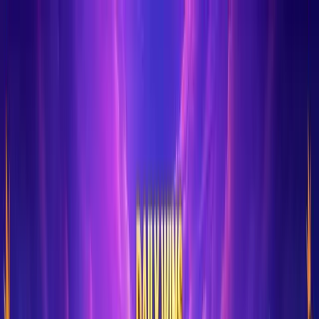
Daftar
Masuk
kembali
Info
Daily Wins Mega Gacor Season 4 – Level 3
- Pomotion : Daily Wins Mega Gacor
- Syarat dan Ketentuan :
KLIK DISINI
metode pembayaran
online