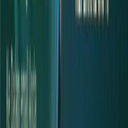
Keamanan dan Kenyamanan
Pengguna
18TOTO memperhatikan kenyamanan pengguna
dengan menyediakan sistem yang mendukung
keamanan akun dan aktivitas transaksi. Perlindungan
data menjadi salah satu bagian penting agar pemain
dapat menggunakan platform dengan lebih tenang.
Sistem Keamanan Berlapis
Setiap aktivitas pengguna di dalam platform
didukung oleh sistem keamanan yang bertujuan
menjaga privasi akun dan data transaksi. Dengan
dukungan sistem yang stabil, pemain dapat
menikmati permainan dan melakukan transaksi
dengan lebih nyaman.
Customer Service Siap Membantu