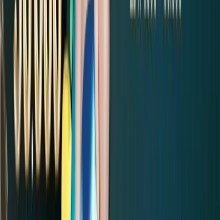
Untuk membantu pemain memilih permainan
dengan lebih bijak, 18TOTO menyediakan informasi
seputar game slot, fitur permainan, dan pembaruan
data yang dapat digunakan sebagai referensi.
Informasi seperti RTP, volatilitas, dan fitur bonus pada
setiap game dapat membantu pemain menentukan
pilihan permainan sesuai gaya bermain masing-
masing.
RTP Slot Sebagai Referensi Bermain
RTP
atau Return to Player sering digunakan sebagai
salah satu referensi dalam memilih permainan slot.
Dengan memahami informasi RTP, pemain dapat
melihat gambaran peluang pembayaran dari suatu
game dalam jangka panjang. Hal ini membuat pemain
lebih mudah memilih permainan yang sesuai dengan
strategi dan kenyamanan bermain.