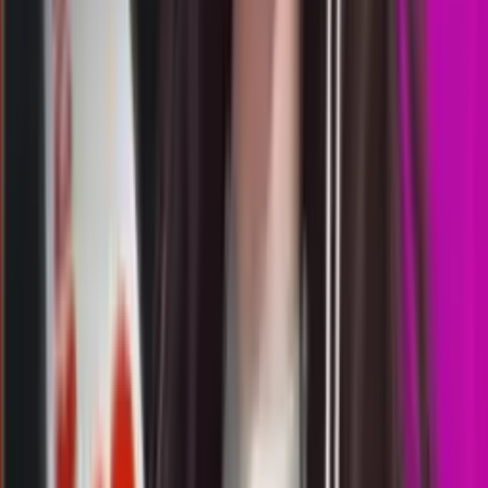
SF
2720
santafe lottery
Senin, 10 Agu
Buka
06.00
05.50
6
1
8
5
MN
2963