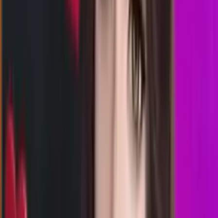
10.00
09.50
4
1
9
2
OK
2963
osaka lottery
Senin, 10 Agu
Buka
09.00