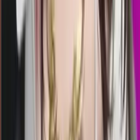
VD
1842
virginia day
Senin, 10 Agu
Buka
01.00
00.50
7
8
4
6
FD
1842