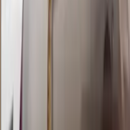
MU
1794
morocco quatro 00:00 wib
Senin, 10 Agu
Buka
00.05
23.45
2
3
0
8
HKL
662
hongkong lotto