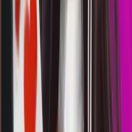
mancity4d
Senin, 10 Agu
Buka
04.00
03.45
4
6
2
9
MO
1797
morocco quatro 03:00 wib
Senin, 10 Agu
Buka