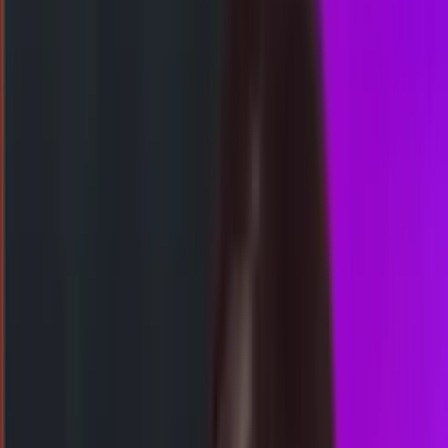
Togel
Lainnya
Lihat ColokNet
Event Lomba
Akses WAP
HK
2962