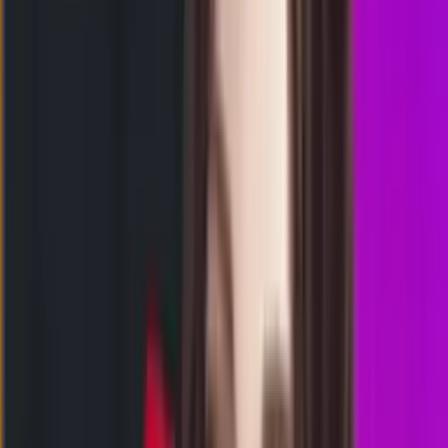
3
5
KC
2963
kentucky evening
Senin, 10 Agu
Buka
10.00
09.45
7
8
3
3
IE