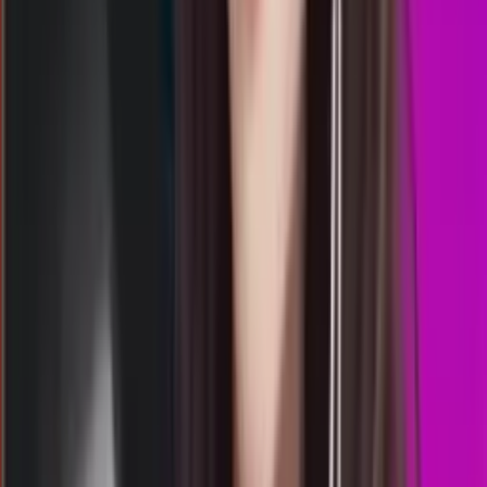
07.00
06.45
1
3
2
3
ME
1842
michigan evening
Senin, 10 Agu
Buka
06.30
06.15