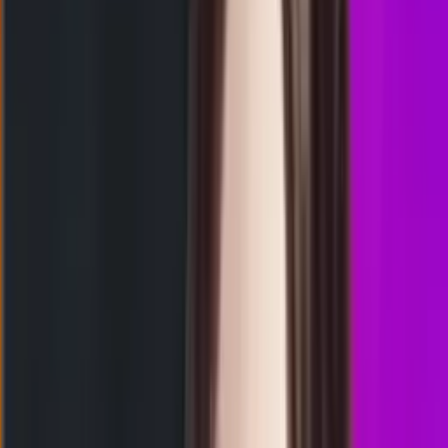
23.50
4
4
1
5
NE
1842
north carolina evening
Senin, 10 Agu
Buka
10.22
10.10
0
4