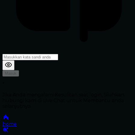
Masuk
*
Jika Anda mengalami Kesulitan saat login, Silahkan
hubungi kami di Live Chat untuk Membantu anda
selanjutnya
home