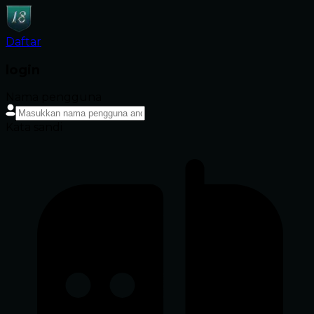
Daftar
login
Nama pengguna
Kata sandi