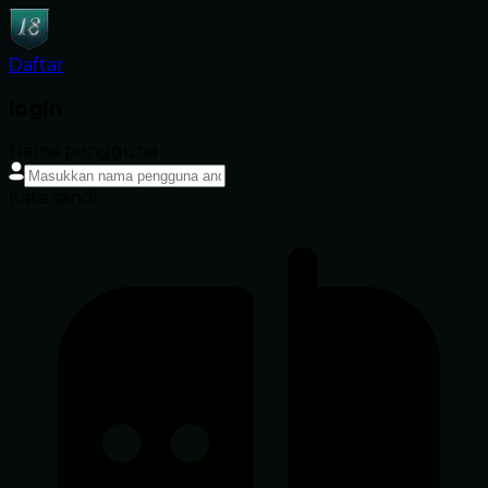
Daftar
login
Nama pengguna
Kata sandi