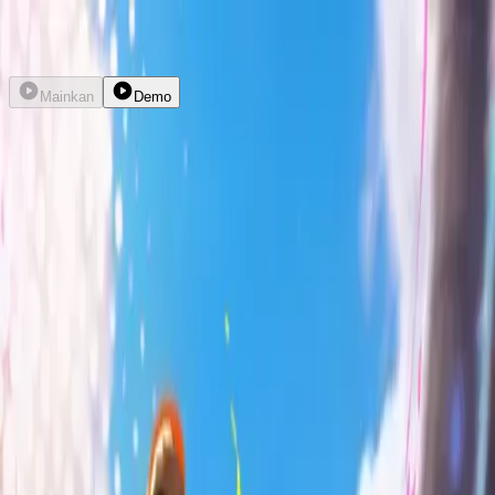
Daftar
Masuk
Mainkan
Demo
World Cup 2026
eclipse_studio
kembali
18TOTO Link Slot Gacor
Sensasional Paling
Gampang Menang Hari
Ini
18TOTO
hadir sebagai platform slot online yang
menawarkan pengalaman bermain lebih seru, praktis,
dan mudah diakses setiap hari. Dengan dukungan
sistem modern, tampilan website yang responsif, serta