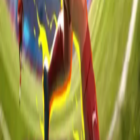
Selain menyediakan pilihan permainan yang lengkap,
18TOTO juga mendukung sistem transaksi yang
dibuat lebih praktis. Pemain dapat melakukan deposit
maupun penarikan dana melalui metode
pembayaran yang tersedia dengan proses yang
mudah dipahami.
Deposit Cepat dan Fleksibel
18TOTO menyediakan layanan deposit yang
dirancang agar pemain dapat mengisi saldo dengan
lebih mudah. Metode pembayaran yang beragam
membantu pengguna memilih cara transaksi yang
paling sesuai, baik melalui transfer bank, e-wallet,
maupun metode pembayaran lain yang tersedia.
Deposit Pulsa Tanpa Potongan