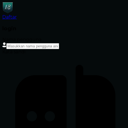
Daftar
login
Nama pengguna
Kata sandi