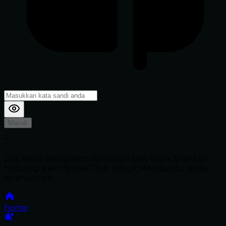
Masuk
*
Jika Anda mengalami Kesulitan saat login, Silahkan
hubungi kami di Live Chat untuk Membantu anda
selanjutnya
home