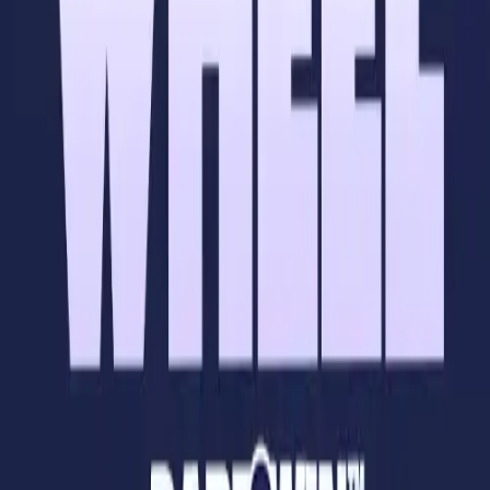
salah satu referensi dalam memilih permainan slot.
Dengan memahami informasi RTP, pemain dapat
melihat gambaran peluang pembayaran dari suatu
game dalam jangka panjang. Hal ini membuat pemain
lebih mudah memilih permainan yang sesuai dengan
strategi dan kenyamanan bermain.
Fitur Bonus yang Menambah Keseruan
Berbagai game slot di 18TOTO menghadirkan fitur
bonus yang membuat permainan terasa lebih
menarik. Fitur seperti free spin, pengali kemenangan,
simbol wild, dan scatter dapat memberikan
pengalaman bermain yang lebih dinamis. Dengan
banyaknya pilihan fitur, pemain bisa memilih game
yang paling sesuai dengan preferensi masing-masing.
Transaksi Mudah dan Praktis di
18TOTO