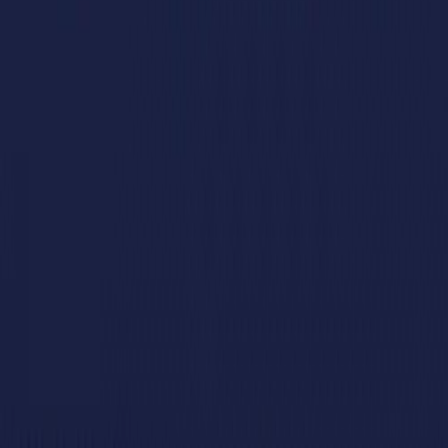
didukung oleh sistem keamanan yang bertujuan
menjaga privasi akun dan data transaksi. Dengan
dukungan sistem yang stabil, pemain dapat
menikmati permainan dan melakukan transaksi
dengan lebih nyaman.
Customer Service Siap Membantu
18TOTO juga menyediakan layanan bantuan
pelanggan yang siap membantu pengguna ketika
mengalami kendala. Tim support dapat memberikan
panduan terkait daftar akun, login,
deposit dana
,
penarikan dana, akses situs, hingga informasi
permainan yang tersedia.
Kesimpulan
18TOTO menjadi pilihan bagi pemain yang mencari
link slot gacor
sensasional paling gampang menang