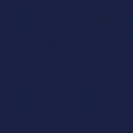
Salah satu fitur yang banyak dicari adalah layanan
deposit pulsa tanpa potongan
. Dengan metode ini,
pemain dapat melakukan transaksi menggunakan
pulsa secara lebih praktis. Sistem tanpa potongan
membuat nominal transaksi lebih maksimal sesuai
ketentuan yang berlaku.
Keamanan dan Kenyamanan
Pengguna
18TOTO memperhatikan kenyamanan pengguna
dengan menyediakan sistem yang mendukung
keamanan akun dan aktivitas transaksi. Perlindungan
data menjadi salah satu bagian penting agar pemain
dapat menggunakan platform dengan lebih tenang.
Sistem Keamanan Berlapis
Setiap aktivitas pengguna di dalam platform