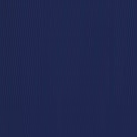
pilihan permainan yang beragam, 18TOTO menjadi
salah satu pilihan bagi pemain yang mencari link slot
gacor sensasional dengan akses cepat dan fitur yang
mudah digunakan.
Sebagai platform hiburan online, 18TOTO dirancang
untuk memberikan kenyamanan bagi pengguna
baru maupun pemain berpengalaman. Setiap menu
disusun secara rapi agar pemain dapat menemukan
fitur penting seperti daftar permainan, informasi
promo, layanan transaksi, hingga bantuan pelanggan
dengan lebih mudah.
Keunggulan 18TOTO Sebagai
Link Slot Gacor Hari Ini
18TOTO dikenal karena menghadirkan akses
permainan yang ringan, cepat, dan stabil. Dengan
sistem yang responsif, pemain dapat menikmati