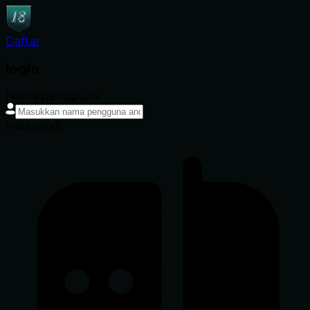
Daftar
login
Nama pengguna
Kata sandi