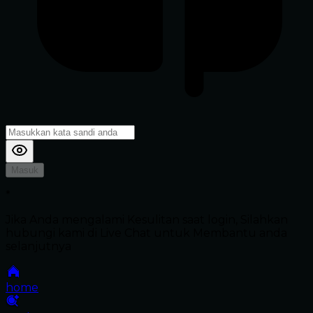
Masuk
*
Jika Anda mengalami Kesulitan saat login, Silahkan
hubungi kami di Live Chat untuk Membantu anda
selanjutnya
home