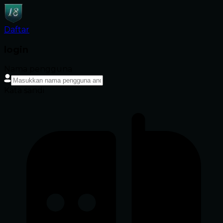
Daftar
login
Nama pengguna
Kata sandi