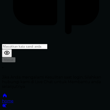
Masuk
*
Jika Anda mengalami Kesulitan saat login, Silahkan
hubungi kami di Live Chat untuk Membantu anda
selanjutnya
home