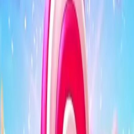
pilihan permainan yang beragam, 18TOTO menjadi
salah satu pilihan bagi pemain yang mencari link slot
gacor sensasional dengan akses cepat dan fitur yang
mudah digunakan.
Sebagai platform hiburan online, 18TOTO dirancang
untuk memberikan kenyamanan bagi pengguna
baru maupun pemain berpengalaman. Setiap menu
disusun secara rapi agar pemain dapat menemukan
fitur penting seperti daftar permainan, informasi
promo, layanan transaksi, hingga bantuan pelanggan
dengan lebih mudah.
Keunggulan 18TOTO Sebagai
Link Slot Gacor Hari Ini
18TOTO dikenal karena menghadirkan akses
permainan yang ringan, cepat, dan stabil. Dengan
sistem yang responsif, pemain dapat menikmati