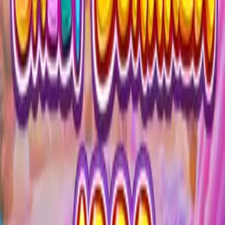
Salah satu fitur yang banyak dicari adalah layanan
deposit pulsa tanpa potongan
. Dengan metode ini,
pemain dapat melakukan transaksi menggunakan
pulsa secara lebih praktis. Sistem tanpa potongan
membuat nominal transaksi lebih maksimal sesuai
ketentuan yang berlaku.
Keamanan dan Kenyamanan
Pengguna
18TOTO memperhatikan kenyamanan pengguna
dengan menyediakan sistem yang mendukung
keamanan akun dan aktivitas transaksi. Perlindungan
data menjadi salah satu bagian penting agar pemain
dapat menggunakan platform dengan lebih tenang.
Sistem Keamanan Berlapis
Setiap aktivitas pengguna di dalam platform