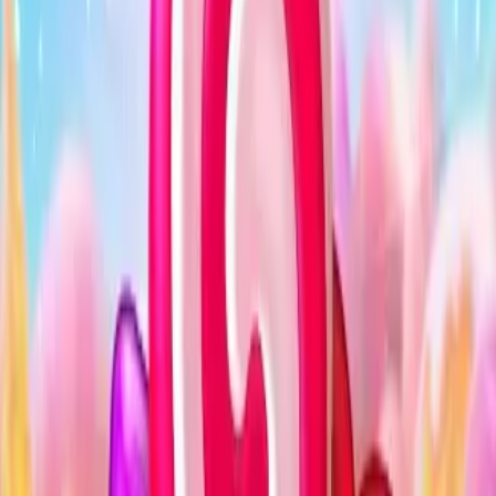
berbagai
game slot populer
tanpa proses yang rumit.
Tampilan yang sederhana juga membuat pengguna
lebih mudah memahami setiap fitur yang tersedia.
Akses Cepat dan Mudah Digunakan
Salah satu keunggulan 18TOTO adalah akses website
yang ringan di berbagai perangkat. Pemain dapat
membuka situs melalui smartphone, tablet, maupun
desktop dengan tampilan yang tetap rapi dan
nyaman digunakan. Hal ini membuat pengalaman
bermain terasa lebih lancar tanpa hambatan yang
mengganggu.
Pilihan Game Slot yang Beragam
18TOTO menyediakan berbagai pilihan game slot
dengan tema menarik, tampilan visual modern, dan
fitur permainan yang mudah dipahami. Pemain dapat