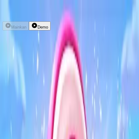
Daftar
Masuk
Mainkan
Demo
Sweet Bonanza 1000
pragmatic
kembali
18TOTO Link Slot Gacor
Sensasional Paling
Gampang Menang Hari
Ini
18TOTO
hadir sebagai platform slot online yang
menawarkan pengalaman bermain lebih seru, praktis,
dan mudah diakses setiap hari. Dengan dukungan
sistem modern, tampilan website yang responsif, serta