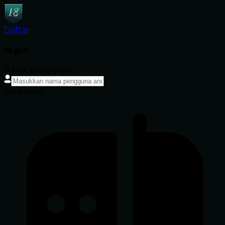
Daftar
login
Nama pengguna
Kata sandi