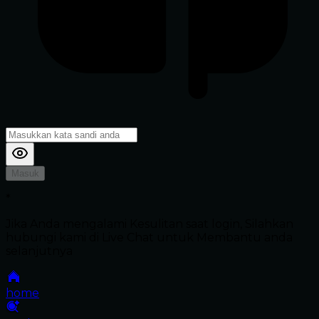
Masuk
*
Jika Anda mengalami Kesulitan saat login, Silahkan
hubungi kami di Live Chat untuk Membantu anda
selanjutnya
home