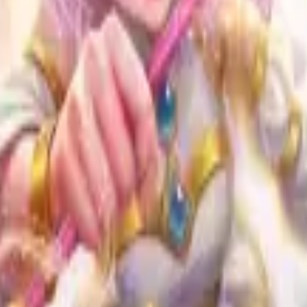
t
ih bijak, 18TOTO menyediakan informasi seputar game
 RTP, volatilitas, dan fitur bonus pada setiap game da
salah satu referensi dalam memilih permainan slot. Den
jangka panjang. Hal ini membuat pemain lebih mudah 
s yang membuat permainan terasa lebih menarik. Fitur s
g lebih dinamis. Dengan banyaknya pilihan fitur, pema