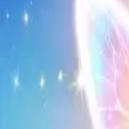
Keunggulan 18TOTO Sebagai Link S
18TOTO dikenal karena menghadirkan akses permainan 
populer
tanpa proses yang rumit. Tampilan yang sed
Akses Cepat dan Mudah Digunakan
Salah satu keunggulan 18TOTO adalah akses website 
desktop dengan tampilan yang tetap rapi dan nyaman
Pilihan Game Slot yang Beragam
18TOTO menyediakan berbagai pilihan game slot deng
menemukan permainan dengan fitur seperti scatter, wi