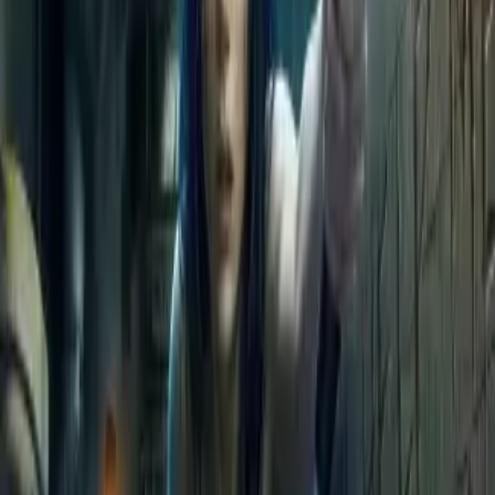
berbagai
game slot populer
tanpa proses yang rumit.
Tampilan yang sederhana juga membuat pengguna
lebih mudah memahami setiap fitur yang tersedia.
Akses Cepat dan Mudah Digunakan
Salah satu keunggulan 18TOTO adalah akses website
yang ringan di berbagai perangkat. Pemain dapat
membuka situs melalui smartphone, tablet, maupun
desktop dengan tampilan yang tetap rapi dan
nyaman digunakan. Hal ini membuat pengalaman
bermain terasa lebih lancar tanpa hambatan yang
mengganggu.
Pilihan Game Slot yang Beragam
18TOTO menyediakan berbagai pilihan game slot
dengan tema menarik, tampilan visual modern, dan
fitur permainan yang mudah dipahami. Pemain dapat