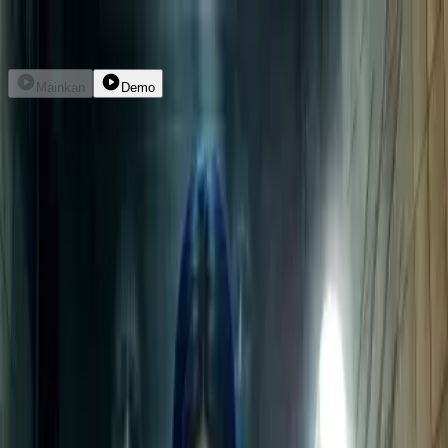
Daftar
Masuk
Mainkan
Demo
Sanatorium Secrets
pragmatic
kembali
18TOTO Link Slot Gacor
Sensasional Paling
Gampang Menang Hari
Ini
18TOTO
hadir sebagai platform slot online yang
menawarkan pengalaman bermain lebih seru, praktis,
dan mudah diakses setiap hari. Dengan dukungan
sistem modern, tampilan website yang responsif, serta