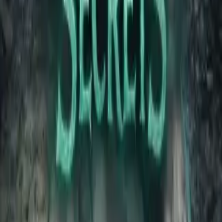
didukung oleh sistem keamanan yang bertujuan
menjaga privasi akun dan data transaksi. Dengan
dukungan sistem yang stabil, pemain dapat
menikmati permainan dan melakukan transaksi
dengan lebih nyaman.
Customer Service Siap Membantu
18TOTO juga menyediakan layanan bantuan
pelanggan yang siap membantu pengguna ketika
mengalami kendala. Tim support dapat memberikan
panduan terkait daftar akun, login,
deposit dana
,
penarikan dana, akses situs, hingga informasi
permainan yang tersedia.
Kesimpulan
18TOTO menjadi pilihan bagi pemain yang mencari
link slot gacor
sensasional paling gampang menang