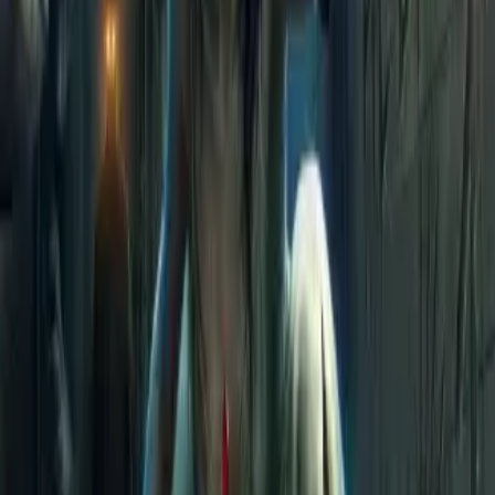
menemukan permainan dengan fitur seperti scatter,
wild, free spin, multiplier, hingga bonus game yang
menambah keseruan dalam setiap putaran.
Informasi Permainan dan RTP
Slot
Untuk membantu pemain memilih permainan
dengan lebih bijak, 18TOTO menyediakan informasi
seputar game slot, fitur permainan, dan pembaruan
data yang dapat digunakan sebagai referensi.
Informasi seperti RTP, volatilitas, dan fitur bonus pada
setiap game dapat membantu pemain menentukan
pilihan permainan sesuai gaya bermain masing-
masing.
RTP Slot Sebagai Referensi Bermain
RTP
atau Return to Player sering digunakan sebagai