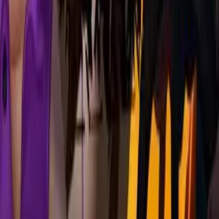
didukung oleh sistem keamanan yang bertujuan
menjaga privasi akun dan data transaksi. Dengan
dukungan sistem yang stabil, pemain dapat
menikmati permainan dan melakukan transaksi
dengan lebih nyaman.
Customer Service Siap Membantu
18TOTO juga menyediakan layanan bantuan
pelanggan yang siap membantu pengguna ketika
mengalami kendala. Tim support dapat memberikan
panduan terkait daftar akun, login,
deposit dana
,
penarikan dana, akses situs, hingga informasi
permainan yang tersedia.
Kesimpulan
18TOTO menjadi pilihan bagi pemain yang mencari
link slot gacor sensasional paling gampang menang