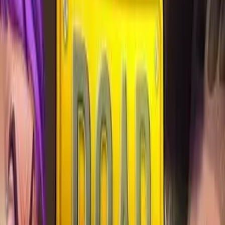
pilihan permainan yang beragam, 18TOTO menjadi
salah satu pilihan bagi pemain yang mencari link slot
gacor sensasional dengan akses cepat dan fitur yang
mudah digunakan.
Sebagai platform hiburan online, 18TOTO dirancang
untuk memberikan kenyamanan bagi pengguna
baru maupun pemain berpengalaman. Setiap menu
disusun secara rapi agar pemain dapat menemukan
fitur penting seperti daftar permainan, informasi
promo, layanan transaksi, hingga bantuan pelanggan
dengan lebih mudah.
Keunggulan 18TOTO Sebagai
Link Slot Gacor Hari Ini
18TOTO dikenal karena menghadirkan akses
permainan yang ringan, cepat, dan stabil. Dengan
sistem yang responsif, pemain dapat menikmati