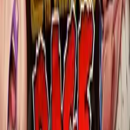
salah satu referensi dalam memilih permainan slot.
Dengan memahami informasi RTP, pemain dapat
melihat gambaran peluang pembayaran dari suatu
game dalam jangka panjang. Hal ini membuat pemain
lebih mudah memilih permainan yang sesuai dengan
strategi dan kenyamanan bermain.
Fitur Bonus yang Menambah Keseruan
Berbagai game slot di 18TOTO menghadirkan fitur
bonus yang membuat permainan terasa lebih
menarik. Fitur seperti free spin, pengali kemenangan,
simbol wild, dan scatter dapat memberikan
pengalaman bermain yang lebih dinamis. Dengan
banyaknya pilihan fitur, pemain bisa memilih game
yang paling sesuai dengan preferensi masing-masing.
Transaksi Mudah dan Praktis di
18TOTO