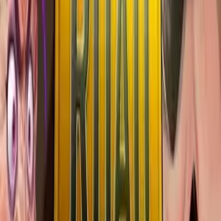
berbagai
game slot populer
tanpa proses yang rumit.
Tampilan yang sederhana juga membuat pengguna
lebih mudah memahami setiap fitur yang tersedia.
Akses Cepat dan Mudah Digunakan
Salah satu keunggulan 18TOTO adalah akses website
yang ringan di berbagai perangkat. Pemain dapat
membuka situs melalui smartphone, tablet, maupun
desktop dengan tampilan yang tetap rapi dan
nyaman digunakan. Hal ini membuat pengalaman
bermain terasa lebih lancar tanpa hambatan yang
mengganggu.
Pilihan Game Slot yang Beragam
18TOTO menyediakan berbagai pilihan game slot
dengan tema menarik, tampilan visual modern, dan
fitur permainan yang mudah dipahami. Pemain dapat