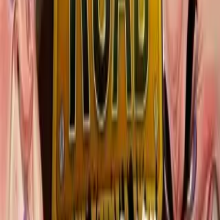
menemukan permainan dengan fitur seperti scatter,
wild, free spin, multiplier, hingga bonus game yang
menambah keseruan dalam setiap putaran.
Informasi Permainan dan RTP
Slot
Untuk membantu pemain memilih permainan
dengan lebih bijak, 18TOTO menyediakan informasi
seputar game slot, fitur permainan, dan pembaruan
data yang dapat digunakan sebagai referensi.
Informasi seperti RTP, volatilitas, dan fitur bonus pada
setiap game dapat membantu pemain menentukan
pilihan permainan sesuai gaya bermain masing-
masing.
RTP Slot Sebagai Referensi Bermain
RTP
atau Return to Player sering digunakan sebagai