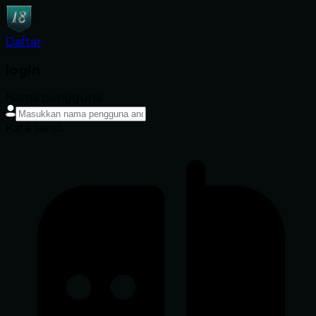
Daftar
login
Nama pengguna
Kata sandi