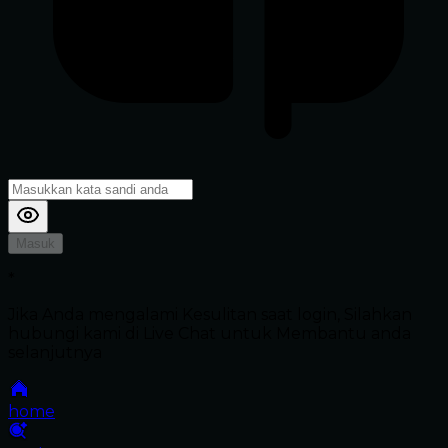
Masuk
*
Jika Anda mengalami Kesulitan saat login, Silahkan
hubungi kami di Live Chat untuk Membantu anda
selanjutnya
home