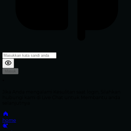
Masuk
*
Jika Anda mengalami Kesulitan saat login, Silahkan
hubungi kami di Live Chat untuk Membantu anda
selanjutnya
home