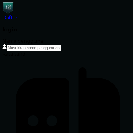
Daftar
login
Nama pengguna
Kata sandi