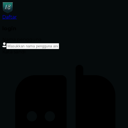
Daftar
login
Nama pengguna
Kata sandi