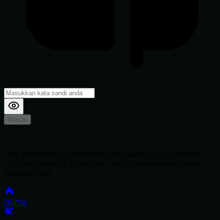
Masuk
*
Jika Anda mengalami Kesulitan saat login, Silahkan
hubungi kami di Live Chat untuk Membantu anda
selanjutnya
home