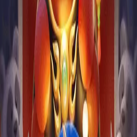
berbagai
game slot populer
tanpa proses yang rumit.
Tampilan yang sederhana juga membuat pengguna
lebih mudah memahami setiap fitur yang tersedia.
Akses Cepat dan Mudah Digunakan
Salah satu keunggulan 18TOTO adalah akses website
yang ringan di berbagai perangkat. Pemain dapat
membuka situs melalui smartphone, tablet, maupun
desktop dengan tampilan yang tetap rapi dan
nyaman digunakan. Hal ini membuat pengalaman
bermain terasa lebih lancar tanpa hambatan yang
mengganggu.
Pilihan Game Slot yang Beragam
18TOTO menyediakan berbagai pilihan game slot
dengan tema menarik, tampilan visual modern, dan
fitur permainan yang mudah dipahami. Pemain dapat