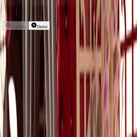
Daftar
Masuk
Mainkan
Demo
No Commission Baccarat
evolutiongaming
kembali
18TOTO Link Slot Gacor
Sensasional Paling
Gampang Menang Hari
Ini
18TOTO
hadir sebagai platform slot online yang
menawarkan pengalaman bermain lebih seru, praktis,
dan mudah diakses setiap hari. Dengan dukungan
sistem modern, tampilan website yang responsif, serta