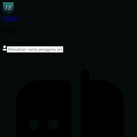
Daftar
login
Nama pengguna
Kata sandi