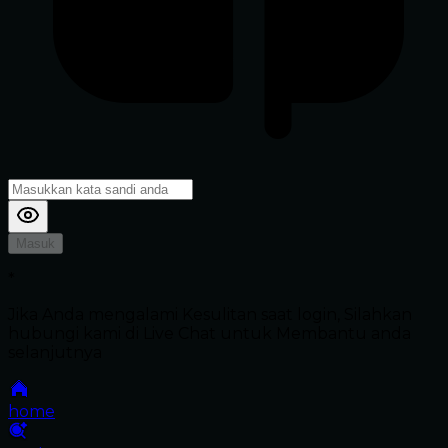
Masuk
*
Jika Anda mengalami Kesulitan saat login, Silahkan
hubungi kami di Live Chat untuk Membantu anda
selanjutnya
home