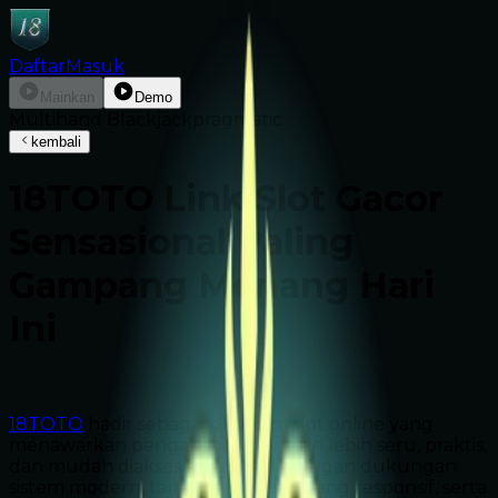
Daftar
Masuk
Mainkan
Demo
Multihand Blackjack
pragmatic
kembali
18TOTO Link Slot Gacor
Sensasional Paling
Gampang Menang Hari
Ini
18TOTO
hadir sebagai platform slot online yang
menawarkan pengalaman bermain lebih seru, praktis,
dan mudah diakses setiap hari. Dengan dukungan
sistem modern, tampilan website yang responsif, serta