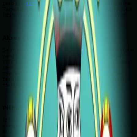
berbagai
game slot populer
tanpa proses yang rumit.
Tampilan yang sederhana juga membuat pengguna
lebih mudah memahami setiap fitur yang tersedia.
Akses Cepat dan Mudah Digunakan
Salah satu keunggulan 18TOTO adalah akses website
yang ringan di berbagai perangkat. Pemain dapat
membuka situs melalui smartphone, tablet, maupun
desktop dengan tampilan yang tetap rapi dan
nyaman digunakan. Hal ini membuat pengalaman
bermain terasa lebih lancar tanpa hambatan yang
mengganggu.
Pilihan Game Slot yang Beragam
18TOTO menyediakan berbagai pilihan game slot
dengan tema menarik, tampilan visual modern, dan
fitur permainan yang mudah dipahami. Pemain dapat