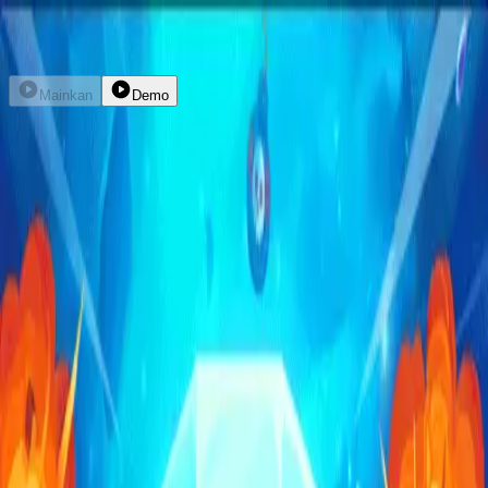
Daftar
Masuk
Mainkan
Demo
Mines+
pragmatic
kembali
18TOTO Link Slot Gacor
Sensasional Paling
Gampang Menang Hari
Ini
18TOTO
hadir sebagai platform slot online yang
menawarkan pengalaman bermain lebih seru, praktis,
dan mudah diakses setiap hari. Dengan dukungan
sistem modern, tampilan website yang responsif, serta