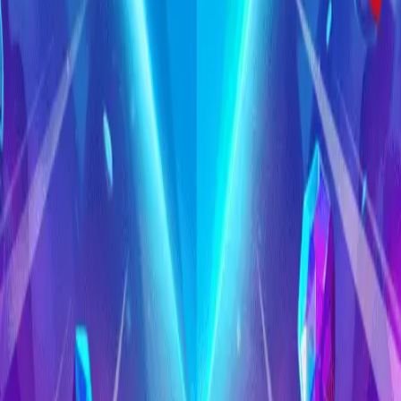
menemukan permainan dengan fitur seperti scatter,
wild, free spin, multiplier, hingga bonus game yang
menambah keseruan dalam setiap putaran.
Informasi Permainan dan RTP
Slot
Untuk membantu pemain memilih permainan
dengan lebih bijak, 18TOTO menyediakan informasi
seputar game slot, fitur permainan, dan pembaruan
data yang dapat digunakan sebagai referensi.
Informasi seperti RTP, volatilitas, dan fitur bonus pada
setiap game dapat membantu pemain menentukan
pilihan permainan sesuai gaya bermain masing-
masing.
RTP Slot Sebagai Referensi Bermain
RTP
atau Return to Player sering digunakan sebagai