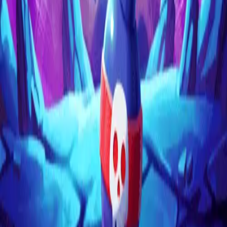
Selain menyediakan pilihan permainan yang lengkap,
18TOTO juga mendukung sistem transaksi yang
dibuat lebih praktis. Pemain dapat melakukan deposit
maupun penarikan dana melalui metode
pembayaran yang tersedia dengan proses yang
mudah dipahami.
Deposit Cepat dan Fleksibel
18TOTO menyediakan layanan deposit yang
dirancang agar pemain dapat mengisi saldo dengan
lebih mudah. Metode pembayaran yang beragam
membantu pengguna memilih cara transaksi yang
paling sesuai, baik melalui transfer bank, e-wallet,
maupun metode pembayaran lain yang tersedia.
Deposit Pulsa Tanpa Potongan