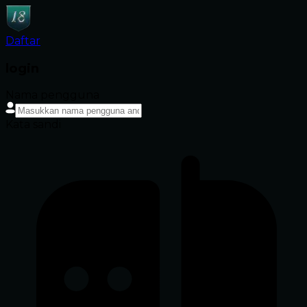
Daftar
login
Nama pengguna
Kata sandi