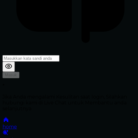
Masuk
*
Jika Anda mengalami Kesulitan saat login, Silahkan
hubungi kami di Live Chat untuk Membantu anda
selanjutnya
home