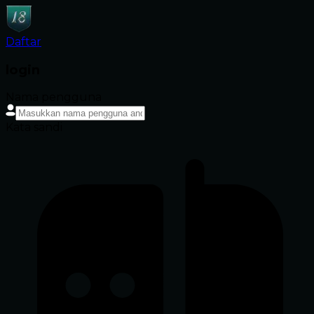
Daftar
login
Nama pengguna
Kata sandi