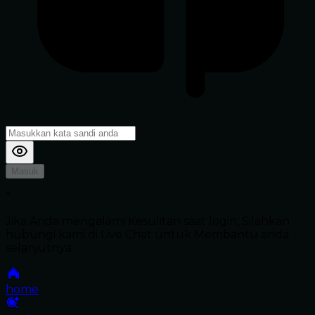
Masuk
*
Jika Anda mengalami Kesulitan saat login, Silahkan
hubungi kami di Live Chat untuk Membantu anda
selanjutnya
home