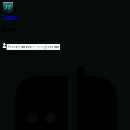
Daftar
login
Nama pengguna
Kata sandi