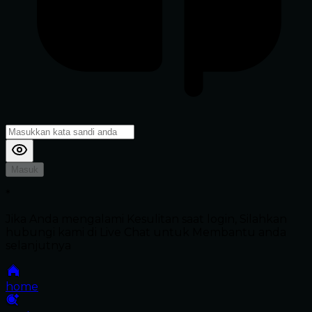
Masuk
*
Jika Anda mengalami Kesulitan saat login, Silahkan
hubungi kami di Live Chat untuk Membantu anda
selanjutnya
home