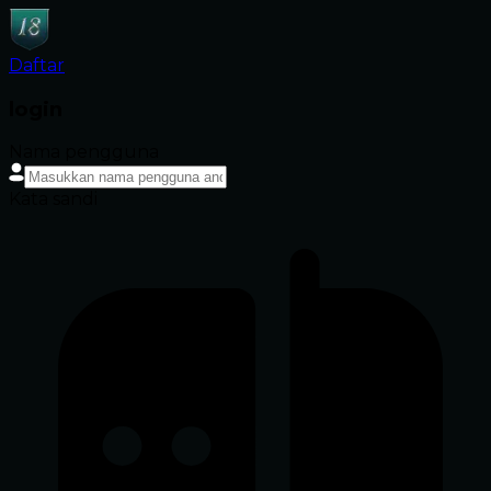
Daftar
login
Nama pengguna
Kata sandi