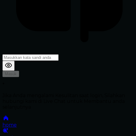
Masuk
*
Jika Anda mengalami Kesulitan saat login, Silahkan
hubungi kami di Live Chat untuk Membantu anda
selanjutnya
home