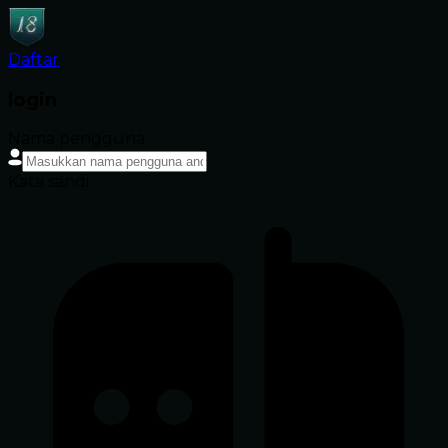
Daftar
login
Nama pengguna
Kata sandi