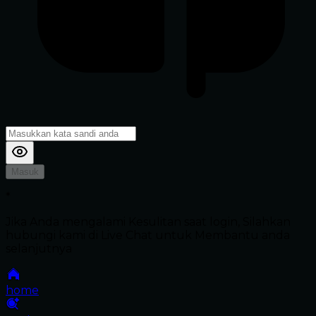
Masuk
*
Jika Anda mengalami Kesulitan saat login, Silahkan
hubungi kami di Live Chat untuk Membantu anda
selanjutnya
home