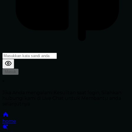
Masuk
*
Jika Anda mengalami Kesulitan saat login, Silahkan
hubungi kami di Live Chat untuk Membantu anda
selanjutnya
home