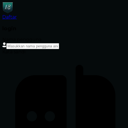
Daftar
login
Nama pengguna
Kata sandi