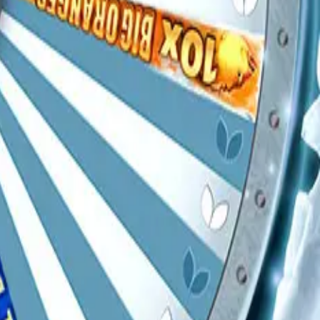
lebih praktis. Pemain dapat melakukan deposit maupun
ah. Metode pembayaran yang beragam membantu
ayaran lain yang tersedia.
 dapat melakukan transaksi menggunakan pulsa secara
u.