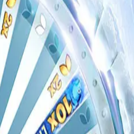
sponsif, pemain dapat menikmati berbagai
game slot
tiap fitur yang tersedia.
uka situs melalui smartphone, tablet, maupun
sa lebih lancar tanpa hambatan yang mengganggu.
ermainan yang mudah dipahami. Pemain dapat
ambah keseruan dalam setiap putaran.