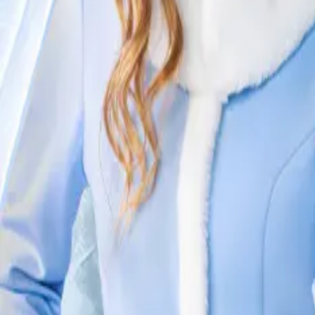
Informasi Permainan dan RTP Slo
Untuk membantu pemain memilih permainan dengan leb
dapat digunakan sebagai referensi. Informasi seperti
sesuai gaya bermain masing-masing.
RTP Slot Sebagai Referensi Bermain
RTP
atau Return to Player sering digunakan sebagai 
gambaran peluang pembayaran dari suatu game dalam 
kenyamanan bermain.
Fitur Bonus yang Menambah Keseruan
Berbagai game slot di 18TOTO menghadirkan fitur bonu
dan scatter dapat memberikan pengalaman bermain yan
preferensi masing-masing.