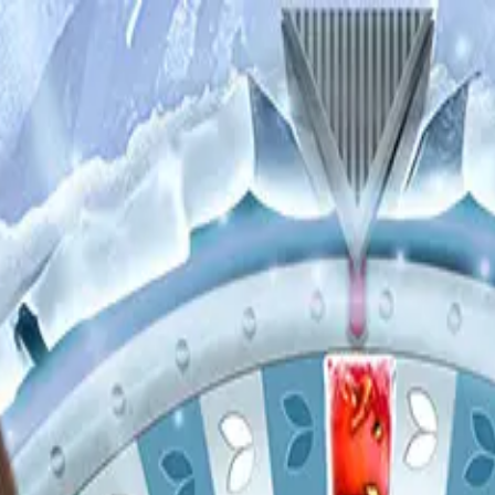
ensasional Paling Gampang 
warkan pengalaman bermain lebih seru, praktis, dan mu
n permainan yang beragam, 18TOTO menjadi salah satu pil
 digunakan.
g untuk memberikan kenyamanan bagi pengguna baru m
g seperti daftar permainan, informasi promo, layanan t