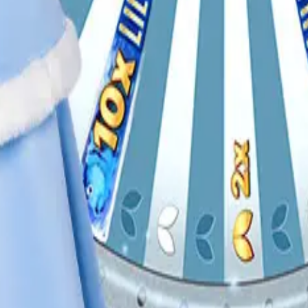
menyediakan sistem yang mendukung keamanan akun d
nakan platform dengan lebih tenang.
g oleh sistem keamanan yang bertujuan menjaga privasi
elakukan transaksi dengan lebih nyaman.
n yang siap membantu pengguna ketika mengalami ke
, akses situs, hingga informasi permainan yang tersedia.
k slot gacor
sensasional paling gampang menang hari ini 