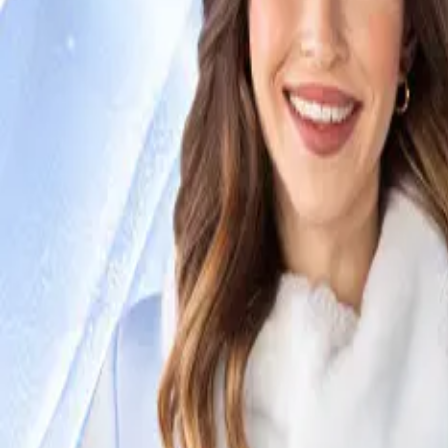
Keunggulan 18TOTO Sebagai Link S
18TOTO dikenal karena menghadirkan akses permainan 
populer
tanpa proses yang rumit. Tampilan yang sed
Akses Cepat dan Mudah Digunakan
Salah satu keunggulan 18TOTO adalah akses website 
desktop dengan tampilan yang tetap rapi dan nyaman
Pilihan Game Slot yang Beragam
18TOTO menyediakan berbagai pilihan game slot deng
menemukan permainan dengan fitur seperti scatter, wi