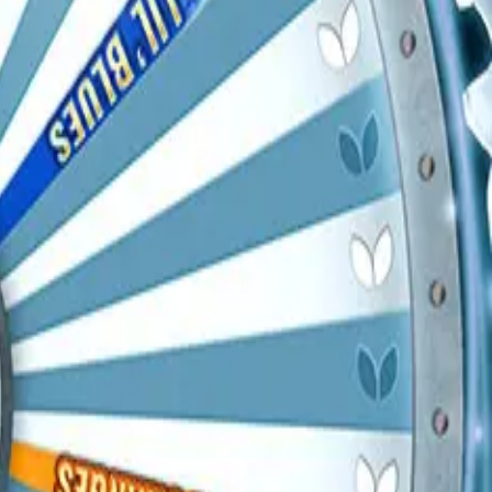
 slot, fitur permainan, dan pembaruan data yang
pat membantu pemain menentukan pilihan permainan
gan memahami informasi RTP, pemain dapat melihat
memilih permainan yang sesuai dengan strategi dan
eperti free spin, pengali kemenangan, simbol wild,
in bisa memilih game yang paling sesuai dengan