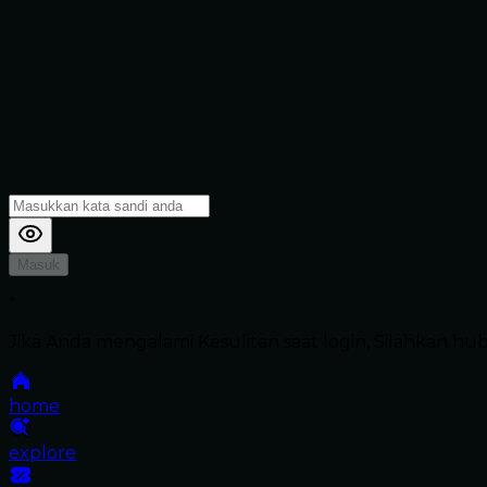
Masuk
*
Jika Anda mengalami Kesulitan saat login, Silahkan h
home
explore