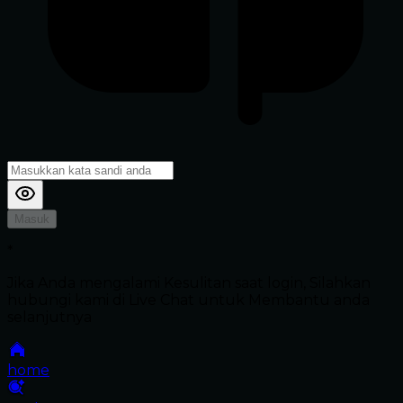
Masuk
*
Jika Anda mengalami Kesulitan saat login, Silahkan
hubungi kami di Live Chat untuk Membantu anda
selanjutnya
home