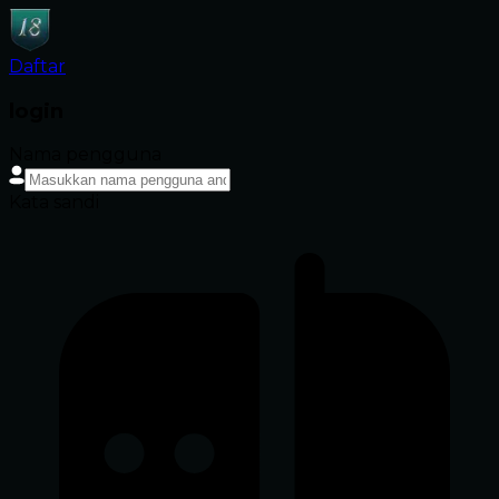
Daftar
login
Nama pengguna
Kata sandi