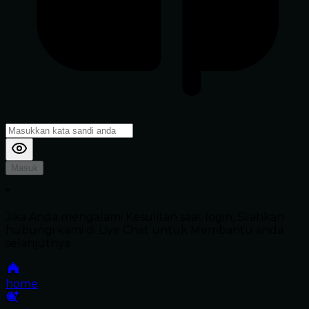
Masuk
*
Jika Anda mengalami Kesulitan saat login, Silahkan
hubungi kami di Live Chat untuk Membantu anda
selanjutnya
home