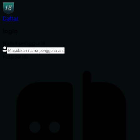
Daftar
login
Nama pengguna
Kata sandi