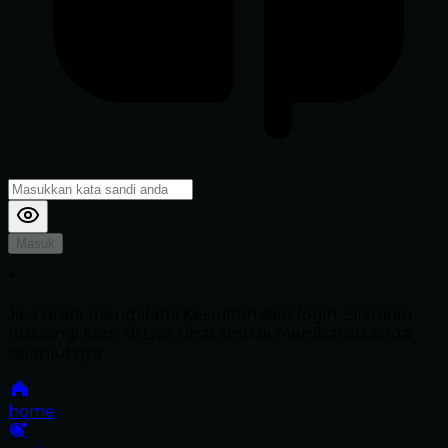
Masuk
*
Jika Anda mengalami Kesulitan saat login, Silahkan
hubungi kami di Live Chat untuk Membantu anda
selanjutnya
home