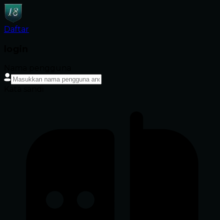
Daftar
login
Nama pengguna
Kata sandi