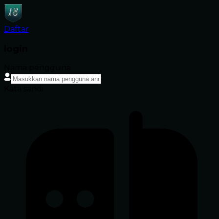
Daftar
login
Nama pengguna
Kata sandi