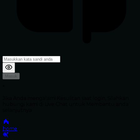
Masuk
*
Jika Anda mengalami Kesulitan saat login, Silahkan
hubungi kami di Live Chat untuk Membantu anda
selanjutnya
home