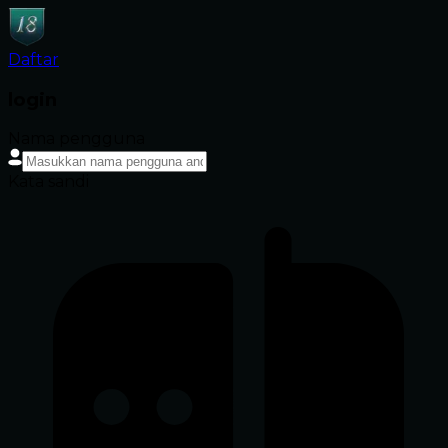
Daftar
login
Nama pengguna
Kata sandi