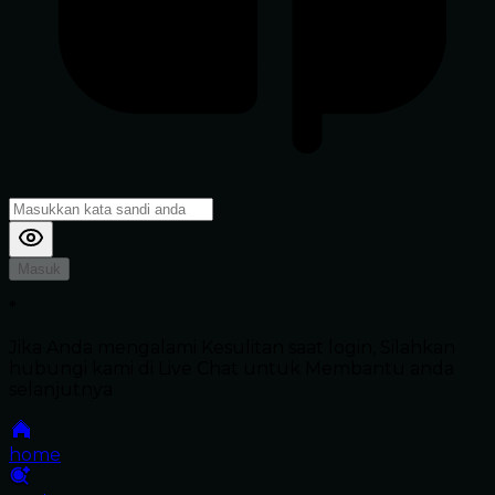
Masuk
*
Jika Anda mengalami Kesulitan saat login, Silahkan
hubungi kami di Live Chat untuk Membantu anda
selanjutnya
home