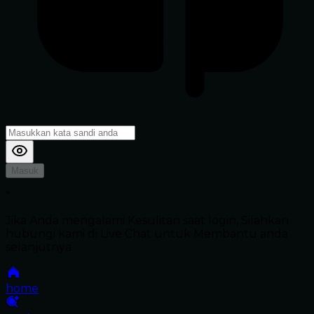
Masuk
*
Jika Anda mengalami Kesulitan saat login, Silahkan
hubungi kami di Live Chat untuk Membantu anda
selanjutnya
home