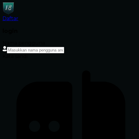
Daftar
login
Nama pengguna
Kata sandi