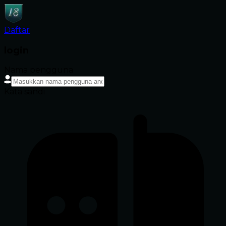
Daftar
login
Nama pengguna
Kata sandi