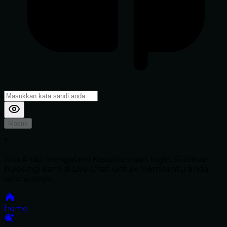
Masuk
*
Jika Anda mengalami Kesulitan saat login, Silahkan
hubungi kami di Live Chat untuk Membantu anda
selanjutnya
home