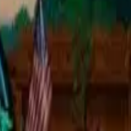
 slot, fitur permainan, dan pembaruan data yang
pat membantu pemain menentukan pilihan permainan
gan memahami informasi RTP, pemain dapat melihat
memilih permainan yang sesuai dengan strategi dan
eperti free spin, pengali kemenangan, simbol wild,
in bisa memilih game yang paling sesuai dengan