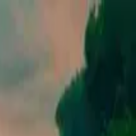
Menang Hari Ini
dah diakses setiap hari. Dengan dukungan sistem
ihan bagi pemain yang mencari link slot gacor
aupun pemain berpengalaman. Setiap menu disusun
ransaksi, hingga bantuan pelanggan dengan lebih