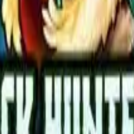
18TOTO
18TOTO juga mendukung sistem transaksi yang dibuat 
sedia dengan proses yang mudah dipahami.
g agar pemain dapat mengisi saldo dengan lebih mud
aik melalui transfer bank, e-wallet, maupun metode pemb
sit pulsa tanpa potongan
. Dengan metode ini, pemain
 transaksi lebih maksimal sesuai ketentuan yang berlak
gguna