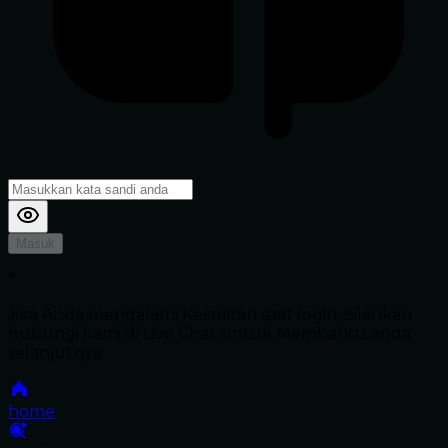
Masuk
*
Jika Anda mengalami Kesulitan saat login, Silahkan
hubungi kami di Live Chat untuk Membantu anda
selanjutnya
home