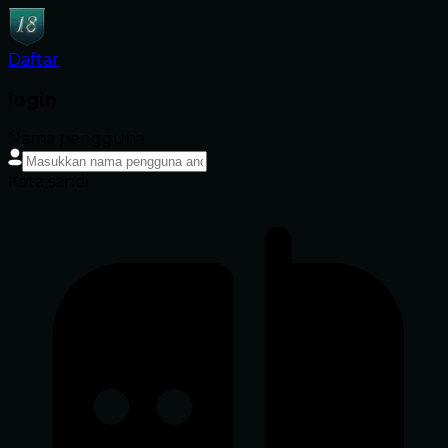
Daftar
login
Nama pengguna
Kata sandi