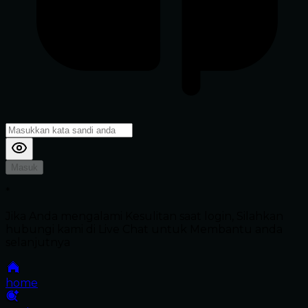
Masuk
*
Jika Anda mengalami Kesulitan saat login, Silahkan
hubungi kami di Live Chat untuk Membantu anda
selanjutnya
home