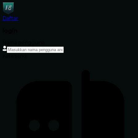
Daftar
login
Nama pengguna
Kata sandi