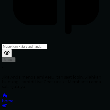
Masuk
*
Jika Anda mengalami Kesulitan saat login, Silahkan
hubungi kami di Live Chat untuk Membantu anda
selanjutnya
home