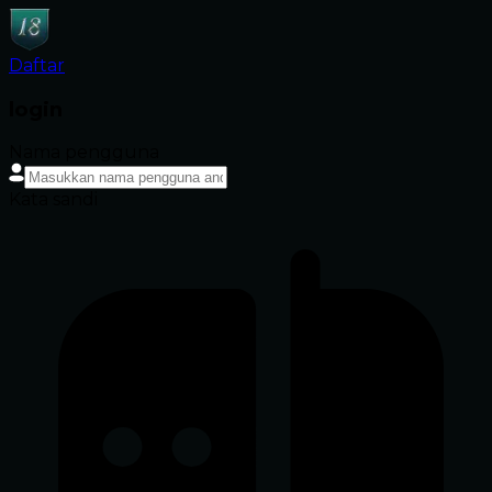
Daftar
login
Nama pengguna
Kata sandi