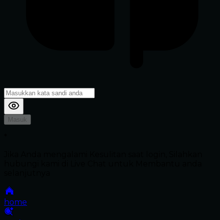
Masuk
*
Jika Anda mengalami Kesulitan saat login, Silahkan
hubungi kami di Live Chat untuk Membantu anda
selanjutnya
home