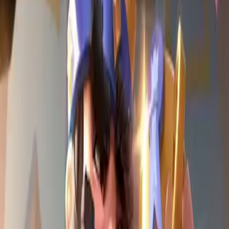
pilihan permainan yang beragam, 18TOTO menjadi
salah satu pilihan bagi pemain yang mencari link slot
gacor sensasional dengan akses cepat dan fitur yang
mudah digunakan.
Sebagai platform hiburan online, 18TOTO dirancang
untuk memberikan kenyamanan bagi pengguna
baru maupun pemain berpengalaman. Setiap menu
disusun secara rapi agar pemain dapat menemukan
fitur penting seperti daftar permainan, informasi
promo, layanan transaksi, hingga bantuan pelanggan
dengan lebih mudah.
Keunggulan 18TOTO Sebagai
Link Slot Gacor Hari Ini
18TOTO dikenal karena menghadirkan akses
permainan yang ringan, cepat, dan stabil. Dengan
sistem yang responsif, pemain dapat menikmati