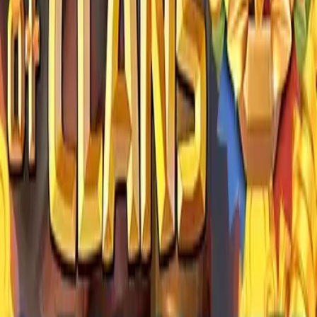
Salah satu fitur yang banyak dicari adalah layanan
deposit pulsa tanpa potongan
. Dengan metode ini,
pemain dapat melakukan transaksi menggunakan
pulsa secara lebih praktis. Sistem tanpa potongan
membuat nominal transaksi lebih maksimal sesuai
ketentuan yang berlaku.
Keamanan dan Kenyamanan
Pengguna
18TOTO memperhatikan kenyamanan pengguna
dengan menyediakan sistem yang mendukung
keamanan akun dan aktivitas transaksi. Perlindungan
data menjadi salah satu bagian penting agar pemain
dapat menggunakan platform dengan lebih tenang.
Sistem Keamanan Berlapis
Setiap aktivitas pengguna di dalam platform