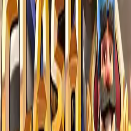
salah satu referensi dalam memilih permainan slot.
Dengan memahami informasi RTP, pemain dapat
melihat gambaran peluang pembayaran dari suatu
game dalam jangka panjang. Hal ini membuat pemain
lebih mudah memilih permainan yang sesuai dengan
strategi dan kenyamanan bermain.
Fitur Bonus yang Menambah Keseruan
Berbagai game slot di 18TOTO menghadirkan fitur
bonus yang membuat permainan terasa lebih
menarik. Fitur seperti free spin, pengali kemenangan,
simbol wild, dan scatter dapat memberikan
pengalaman bermain yang lebih dinamis. Dengan
banyaknya pilihan fitur, pemain bisa memilih game
yang paling sesuai dengan preferensi masing-masing.
Transaksi Mudah dan Praktis di
18TOTO