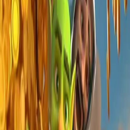
berbagai
game slot populer
tanpa proses yang rumit.
Tampilan yang sederhana juga membuat pengguna
lebih mudah memahami setiap fitur yang tersedia.
Akses Cepat dan Mudah Digunakan
Salah satu keunggulan 18TOTO adalah akses website
yang ringan di berbagai perangkat. Pemain dapat
membuka situs melalui smartphone, tablet, maupun
desktop dengan tampilan yang tetap rapi dan
nyaman digunakan. Hal ini membuat pengalaman
bermain terasa lebih lancar tanpa hambatan yang
mengganggu.
Pilihan Game Slot yang Beragam
18TOTO menyediakan berbagai pilihan game slot
dengan tema menarik, tampilan visual modern, dan
fitur permainan yang mudah dipahami. Pemain dapat