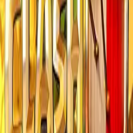
Selain menyediakan pilihan permainan yang lengkap,
18TOTO juga mendukung sistem transaksi yang
dibuat lebih praktis. Pemain dapat melakukan deposit
maupun penarikan dana melalui metode
pembayaran yang tersedia dengan proses yang
mudah dipahami.
Deposit Cepat dan Fleksibel
18TOTO menyediakan layanan deposit yang
dirancang agar pemain dapat mengisi saldo dengan
lebih mudah. Metode pembayaran yang beragam
membantu pengguna memilih cara transaksi yang
paling sesuai, baik melalui transfer bank, e-wallet,
maupun metode pembayaran lain yang tersedia.
Deposit Pulsa Tanpa Potongan