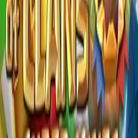
Salah satu fitur yang banyak dicari adalah layanan
deposit pulsa tanpa potongan
. Dengan metode ini,
pemain dapat melakukan transaksi menggunakan
pulsa secara lebih praktis. Sistem tanpa potongan
membuat nominal transaksi lebih maksimal sesuai
ketentuan yang berlaku.
Keamanan dan Kenyamanan
Pengguna
18TOTO memperhatikan kenyamanan pengguna
dengan menyediakan sistem yang mendukung
keamanan akun dan aktivitas transaksi. Perlindungan
data menjadi salah satu bagian penting agar pemain
dapat menggunakan platform dengan lebih tenang.
Sistem Keamanan Berlapis
Setiap aktivitas pengguna di dalam platform