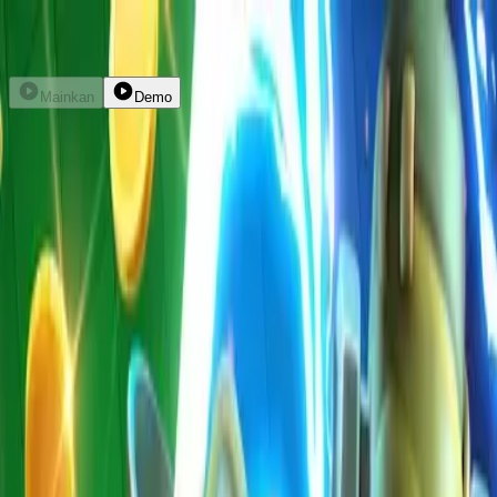
Daftar
Masuk
Mainkan
Demo
Clash of Clans Super Mines SUPER RICH
supercell
kembali
18TOTO Link Slot Gacor
Sensasional Paling
Gampang Menang Hari
Ini
18TOTO
hadir sebagai platform slot online yang
menawarkan pengalaman bermain lebih seru, praktis,
dan mudah diakses setiap hari. Dengan dukungan
sistem modern, tampilan website yang responsif, serta