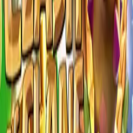
Selain menyediakan pilihan permainan yang lengkap,
18TOTO juga mendukung sistem transaksi yang
dibuat lebih praktis. Pemain dapat melakukan deposit
maupun penarikan dana melalui metode
pembayaran yang tersedia dengan proses yang
mudah dipahami.
Deposit Cepat dan Fleksibel
18TOTO menyediakan layanan deposit yang
dirancang agar pemain dapat mengisi saldo dengan
lebih mudah. Metode pembayaran yang beragam
membantu pengguna memilih cara transaksi yang
paling sesuai, baik melalui transfer bank, e-wallet,
maupun metode pembayaran lain yang tersedia.
Deposit Pulsa Tanpa Potongan